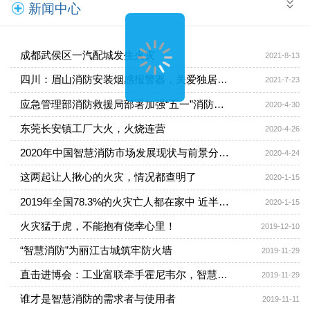
新闻中心
成都武侯区一汽配城发生火灾
2021-8-13
四川：眉山消防安装烟感报警器，关爱独居老人
2021-7-23
应急管理部消防救援局部署加强“五一”消防安全工作
2020-4-30
东莞长安镇工厂大火，火烧连营
2020-4-26
2020年中国智慧消防市场发展现状与前景分析：智慧消防应用市场空间广阔
2020-4-24
这两起让人揪心的火灾，情况都查明了
2020-1-15
2019年全国78.3%的火灾亡人都在家中 近半在夜间
2020-1-15
火灾猛于虎，不能抱有侥幸心里！
2019-12-10
“智慧消防”为丽江古城筑牢防火墙
2019-11-29
直击进博会：工业富联牵手霍尼韦尔，智慧消防生态“进”级
2019-11-29
谁才是智慧消防的需求者与使用者
2019-11-11