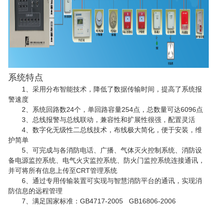
系统特点
1
、采用分布智能技术，降低了数据传输时间，提高了系统报
警速度
2
、系统回路数
24
个，单回路容量
254
点，总数量可达
6096
点
3
、总线报警与总线联动，兼容性和扩展性很强，配置灵活
4
、数字化无级性二总线技术，布线极大简化，便于安装，维
护简单
5
、可完成与各消防电话、广播、气体灭火控制系统、消防设
备电源监控系统、电气火灾监控系统、防火门监控系统连接通讯，
并可将所有信息上传至
CRT
管理系统
6
、通过专用传输装置可实现与智慧消防平台的通讯，实现消
防信息的远程管理
7
、满足国家标准：
GB4717-2005 GB16806-2006